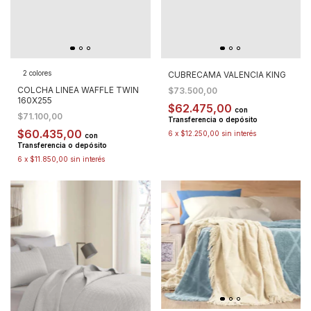
2 colores
CUBRECAMA VALENCIA KING
COLCHA LINEA WAFFLE TWIN
$73.500,00
160X255
$62.475,00
con
$71.100,00
Transferencia o depósito
$60.435,00
6
x
$12.250,00
sin interés
con
Transferencia o depósito
6
x
$11.850,00
sin interés