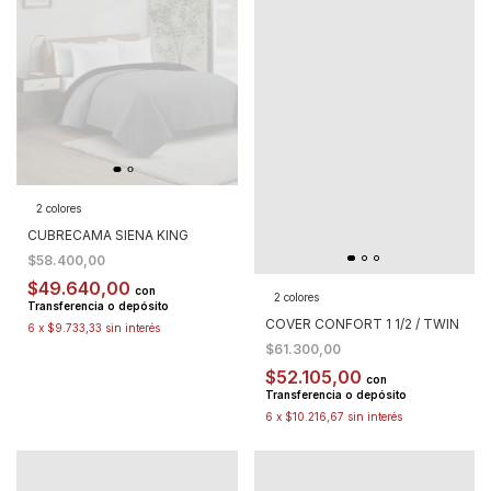
2 colores
CUBRECAMA SIENA KING
$58.400,00
$49.640,00
con
2 colores
Transferencia o depósito
COVER CONFORT 1 1/2 / TWIN
6
x
$9.733,33
sin interés
$61.300,00
$52.105,00
con
Transferencia o depósito
6
x
$10.216,67
sin interés