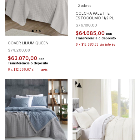
2 colores
COLCHA PALETTE
ESTOCOLMO 11/2 PL
$76.100,00
$64.685,00
con
Transferencia o depósito
COVER LILIUM QUEEN
6
x
$12.683,33
sin interés
$74.200,00
$63.070,00
con
Transferencia o depósito
6
x
$12.366,67
sin interés