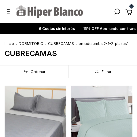
0
6 Cuotas sin Interés
15% OFF Abonando con transferencia banc
Inicio
.
DORMITORIO
.
CUBRECAMAS
.
breadcrumbs.2-1-2-plazas1
CUBRECAMAS
Ordenar
Filtrar