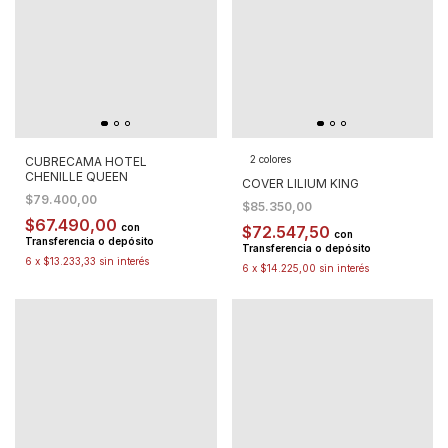
2 colores
CUBRECAMA HOTEL
CHENILLE QUEEN
COVER LILIUM KING
$79.400,00
$85.350,00
$67.490,00
con
$72.547,50
con
Transferencia o depósito
Transferencia o depósito
6
x
$13.233,33
sin interés
6
x
$14.225,00
sin interés