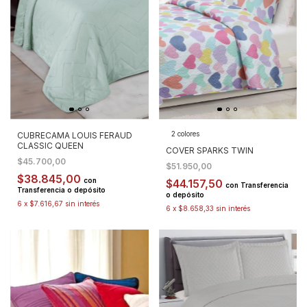
2 colores
CUBRECAMA LOUIS FERAUD
CLASSIC QUEEN
COVER SPARKS TWIN
$45.700,00
$51.950,00
$38.845,00
con
$44.157,50
con
Transferencia
Transferencia o depósito
o depósito
6
x
$7.616,67
sin interés
6
x
$8.658,33
sin interés