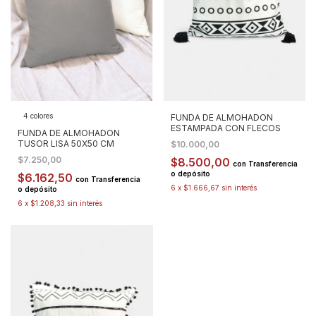
4 colores
FUNDA DE ALMOHADON
ESTAMPADA CON FLECOS
FUNDA DE ALMOHADON
TUSOR LISA 50X50 CM
$10.000,00
$7.250,00
$8.500,00
con
Transferencia
o depósito
$6.162,50
con
Transferencia
6
x
$1.666,67
sin interés
o depósito
6
x
$1.208,33
sin interés