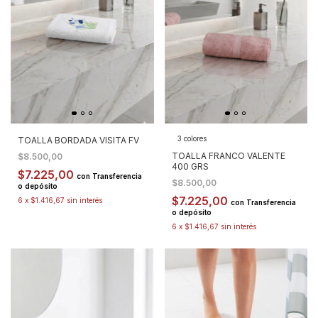
3 colores
TOALLA BORDADA VISITA FV
TOALLA FRANCO VALENTE
$8.500,00
400 GRS
$7.225,00
con
Transferencia
$8.500,00
o depósito
$7.225,00
6
x
$1.416,67
sin interés
con
Transferencia
o depósito
6
x
$1.416,67
sin interés