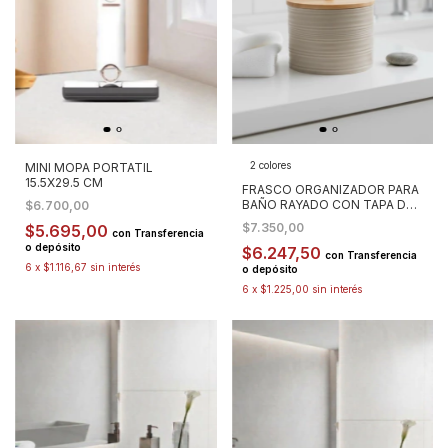
2 colores
MINI MOPA PORTATIL
15.5X29.5 CM
FRASCO ORGANIZADOR PARA
BAÑO RAYADO CON TAPA DE
$6.700,00
BAMBOO
$7.350,00
$5.695,00
con
Transferencia
o depósito
$6.247,50
con
Transferencia
6
x
$1.116,67
sin interés
o depósito
6
x
$1.225,00
sin interés