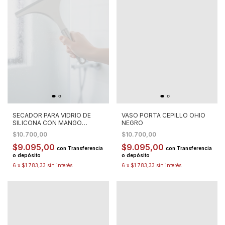
SECADOR PARA VIDRIO DE
VASO PORTA CEPILLO OHIO
SILICONA CON MANGO
NEGRO
ACERO
$10.700,00
$10.700,00
$9.095,00
$9.095,00
con
Transferencia
con
Transferencia
o depósito
o depósito
6
x
$1.783,33
sin interés
6
x
$1.783,33
sin interés