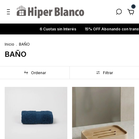
0
6 Cuotas sin Interés
15% OFF Abonando con transferencia ban
Inicio
.
BAÑO
BAÑO
Ordenar
Filtrar