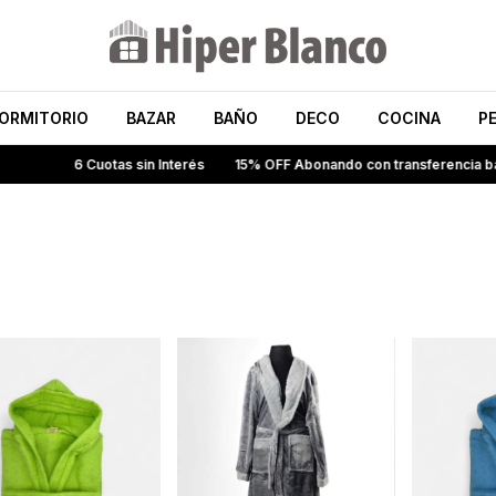
ORMITORIO
BAZAR
BAÑO
DECO
COCINA
P
6 Cuotas sin Interés
15% OFF Abonando con transferencia banc