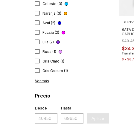
Celeste (3)
Naranja (3)
6 color
Azul (2)
BATA 
Fucsia (2)
CAPUC
$40.4
Lila (2)
$34.
Rosa (1)
Transfe
6
x
$6.7
Gris Claro (1)
Gris Oscuro (1)
Ver más
Precio
Desde
Hasta
Aplicar