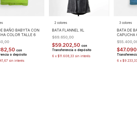
es
2 colores
3 colores
DE BAÑO BABYTA CON
BATA FLANNEL XL
BATA DE 
HA COLOR TALLE 6
CAPUCHA C
$69.650,00
50,00
$55.400,0
$59.202,50
con
382,50
$47.09
Transferencia o depósito
con
rencia o depósito
Transferenci
6
x
$11.608,33
sin interés
41,67
sin interés
6
x
$9.233,3