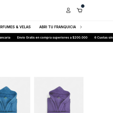
0
ERFUMES & VELAS
ABRI TU FRANQUICIA HB
CONOCENO
aria
Envío Gratis en compra superiores a $200.000
6 Cuotas sin In