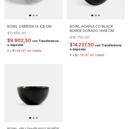
BOWL CAMDEN 14 X 8 CM
BOWL ACAPULCO BLACK
BORDE DORADO 14X8 CM
$11.650,00
$16.750,00
$9.902,50
con
Transferencia
$14.237,50
o depósito
con
Transferencia
o depósito
6
x
$1.941,67
sin interés
6
x
$2.791,67
sin interés
BOWL ABU DHABI NGO BORDE