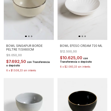
BOWL SINGAPUR BORDE
BOWL EFESO CREAM 720 ML
PELTRE 11.5X60CM
$12.500,00
$9.050,00
$10.625,00
con
$7.692,50
Transferencia o depósito
con
Transferencia
o depósito
6
x
$2.083,33
sin interés
6
x
$1.508,33
sin interés