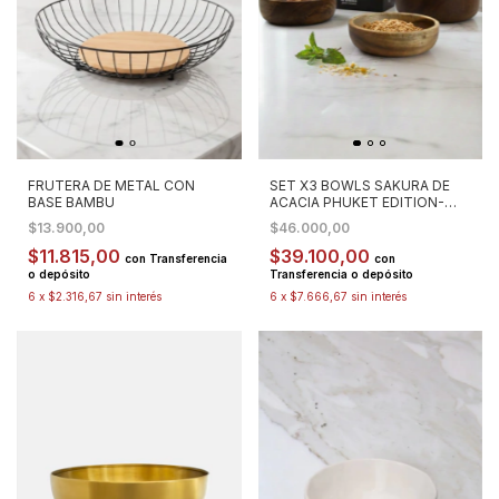
FRUTERA DE METAL CON
SET X3 BOWLS SAKURA DE
BASE BAMBU
ACACIA PHUKET EDITION-
CHICO / MEDIANO / GRANDE
$13.900,00
$46.000,00
$11.815,00
$39.100,00
con
Transferencia
con
o depósito
Transferencia o depósito
6
x
$2.316,67
sin interés
6
x
$7.666,67
sin interés