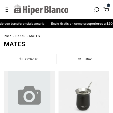
0
 con transferencia bancaria
Envío Gratis en compra superiores a $20
Inicio
.
BAZAR
.
MATES
MATES
Ordenar
Filtrar