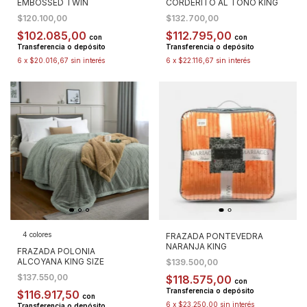
EMBOSSED TWIN
CORDERITO AL TONO KING
$120.100,00
$132.700,00
$102.085,00
$112.795,00
con
con
Transferencia o depósito
Transferencia o depósito
6
x
$20.016,67
sin interés
6
x
$22.116,67
sin interés
4 colores
FRAZADA PONTEVEDRA
NARANJA KING
FRAZADA POLONIA
ALCOYANA KING SIZE
$139.500,00
$137.550,00
$118.575,00
con
Transferencia o depósito
$116.917,50
con
6
x
$23.250,00
sin interés
Transferencia o depósito