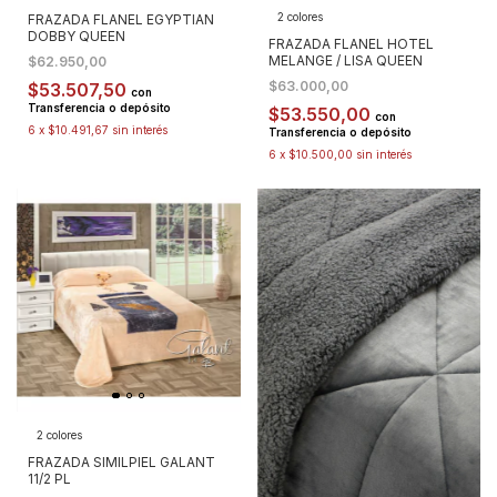
2 colores
FRAZADA FLANEL EGYPTIAN
DOBBY QUEEN
FRAZADA FLANEL HOTEL
MELANGE / LISA QUEEN
$62.950,00
$63.000,00
$53.507,50
con
Transferencia o depósito
$53.550,00
con
6
x
$10.491,67
sin interés
Transferencia o depósito
6
x
$10.500,00
sin interés
2 colores
FRAZADA SIMILPIEL GALANT
11/2 PL