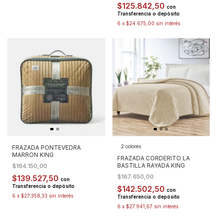
$125.842,50
con
Transferencia o depósito
6
x
$24.675,00
sin interés
2 colores
FRAZADA PONTEVEDRA
MARRON KING
FRAZADA CORDERITO LA
BASTILLA RAYADA KING
$164.150,00
$167.650,00
$139.527,50
con
Transferencia o depósito
$142.502,50
con
6
x
$27.358,33
sin interés
Transferencia o depósito
6
x
$27.941,67
sin interés