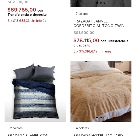
$82.100,00
$69.785,00
con
7 colores
Transferencia o depósito
FRAZADA FLANNEL
6
x
$13.683,33
sin interés
CORDERITO AL TONO TWIN
$91.900,00
$78.115,00
con
Transferencia
o depósito
6
x
$15.316,67
sin interés
2 colores
4 colores
FRAZADA FLANEL CON
FRAZADA HOTEL JAQUARD