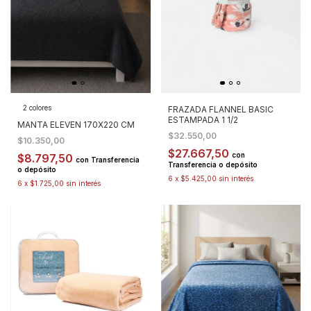
2 colores
FRAZADA FLANNEL BASIC
ESTAMPADA 1 1/2
MANTA ELEVEN 170X220 CM
$32.550,00
$10.350,00
$27.667,50
con
$8.797,50
con
Transferencia
Transferencia o depósito
o depósito
6
x
$5.425,00
sin interés
6
x
$1.725,00
sin interés