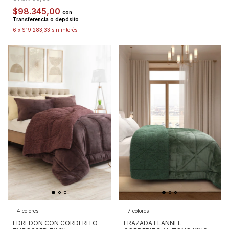
$98.345,00
con
Transferencia o depósito
6
x
$19.283,33
sin interés
4 colores
7 colores
EDREDON CON CORDERITO
FRAZADA FLANNEL