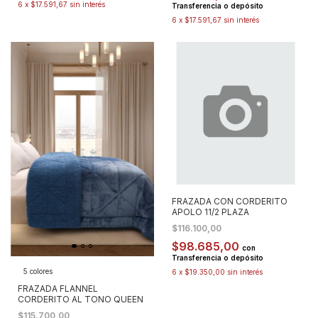
6
x
$17.591,67
sin interés
Transferencia o depósito
6
x
$17.591,67
sin interés
FRAZADA CON CORDERITO
APOLO 11/2 PLAZA
$116.100,00
$98.685,00
con
Transferencia o depósito
5 colores
6
x
$19.350,00
sin interés
FRAZADA FLANNEL
CORDERITO AL TONO QUEEN
$115.700,00