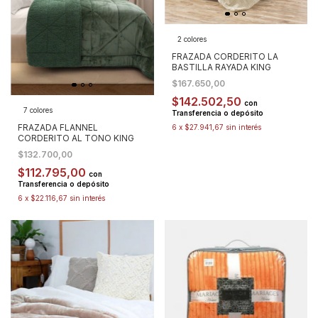
2 colores
FRAZADA CORDERITO LA
BASTILLA RAYADA KING
$167.650,00
$142.502,50
con
7 colores
Transferencia o depósito
FRAZADA FLANNEL
6
x
$27.941,67
sin interés
CORDERITO AL TONO KING
$132.700,00
$112.795,00
con
Transferencia o depósito
6
x
$22.116,67
sin interés