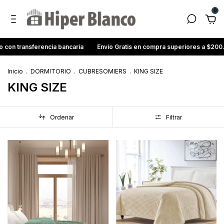
0
ansferencia bancaria
Envío Gratis en compra superiores a $200.000
Inicio
.
DORMITORIO
.
CUBRESOMIERS
.
KING SIZE
KING SIZE
Ordenar
Filtrar