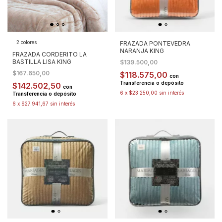
2 colores
FRAZADA PONTEVEDRA
NARANJA KING
FRAZADA CORDERITO LA
BASTILLA LISA KING
$139.500,00
$167.650,00
$118.575,00
con
Transferencia o depósito
$142.502,50
con
6
x
$23.250,00
sin interés
Transferencia o depósito
6
x
$27.941,67
sin interés