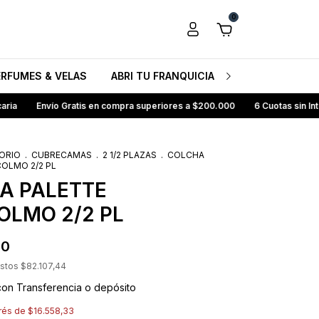
0
ERFUMES & VELAS
ABRI TU FRANQUICIA HB
CONOCENO
vío Gratis en compra superiores a $200.000
6 Cuotas sin Interés
1
ORIO
.
CUBRECAMAS
.
2 1/2 PLAZAS
.
COLCHA
OLMO 2/2 PL
A PALETTE
OLMO 2/2 PL
00
estos
$82.107,44
con
Transferencia o depósito
erés de
$16.558,33