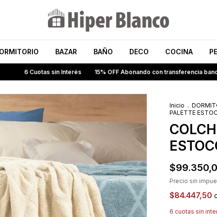
ORMITORIO
BAZAR
BAÑO
DECO
COCINA
P
Cuotas sin Interés
15% OFF Abonando con transferencia bancaria
En
Inicio
.
DORMIT
PALETTE ESTOC
COLCH
ESTOC
$99.350,
Precio sin impu
$84.447,50
6
cuotas sin int