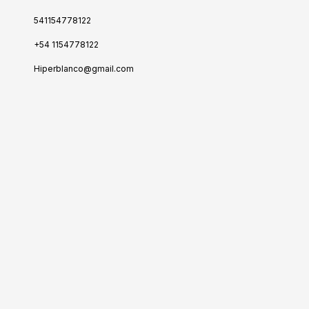
541154778122
+54 1154778122
Hiperblanco@gmail.com