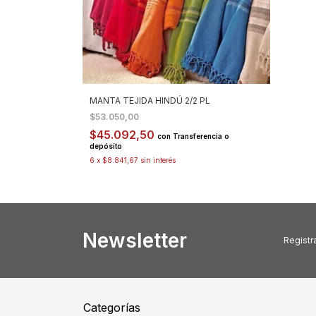
MANTA TEJIDA HINDÚ 2/2 PL
$53.050,00
$45.092,50
con
Transferencia o
depósito
6
x
$8.841,67
sin interés
Newsletter
Registra
Categorías