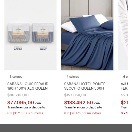
6 colores
4 colores
6 colo
SABANA LOUIS FERAUD
SABANA HOTEL PONTE
AJUST
180H 100% ALG QUEEN
VECCHIO QUEEN 500H
FERA
$90.700,00
$157.050,00
$29.8
$77.095,00
$133.492,50
$25
con
con
Transferencia o depósito
Transferencia o depósito
Transfe
6
x
$15.116,67
sin interés
6
x
$26.175,00
sin interés
6
x
$4.