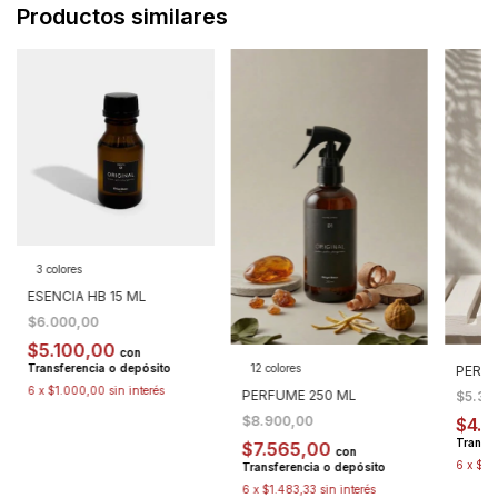
Productos similares
3 colores
ESENCIA HB 15 ML
$6.000,00
$5.100,00
con
12 colores
Transferencia o depósito
PERFU
6
x
$1.000,00
sin interés
PERFUME 250 ML
$5.35
$8.900,00
$4.5
Transfe
$7.565,00
con
6
x
$89
Transferencia o depósito
6
x
$1.483,33
sin interés