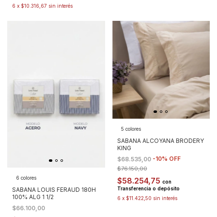
6
x
$10.316,67
sin interés
5 colores
SABANA ALCOYANA BRODERY
KING
-
10
%
OFF
$68.535,00
$76.150,00
6 colores
$58.254,75
con
Transferencia o depósito
SABANA LOUIS FERAUD 180H
100% ALG 1 1/2
6
x
$11.422,50
sin interés
$66.100,00