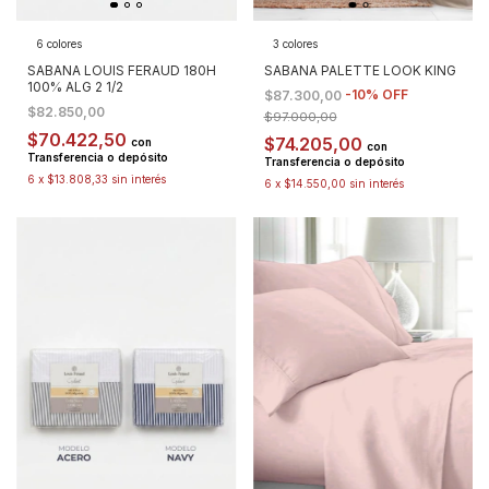
6 colores
3 colores
SABANA LOUIS FERAUD 180H
SABANA PALETTE LOOK KING
100% ALG 2 1/2
-
10
%
OFF
$87.300,00
$82.850,00
$97.000,00
$70.422,50
$74.205,00
con
con
Transferencia o depósito
Transferencia o depósito
6
x
$13.808,33
sin interés
6
x
$14.550,00
sin interés