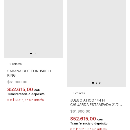
2 colores
SABANA COTTON 1500 H
KING
$61.900,00
$52.615,00
con
8 colores
Transferencia o depósito
JUEGO ATICO 144 H
6
x
$10.316,67
sin interés
C/GUARDA ESTAMPADA 21/2
PZA
$61.900,00
$52.615,00
con
Transferencia o depósito
6
x
$10.316,67
sin interés